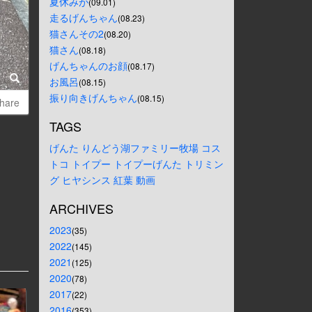
夏休みが
(09.01)
走るげんちゃん
(08.23)
猫さんその2
(08.20)
猫さん
(08.18)
げんちゃんのお顔
(08.17)
お風呂
(08.15)
振り向きげんちゃん
(08.15)
hare
TAGS
げんた
りんどう湖ファミリー牧場
コス
トコ
トイプー
トイプーげんた
トリミン
グ
ヒヤシンス
紅葉
動画
ARCHIVES
2023
(35)
2022
(145)
2021
(125)
2020
(78)
2017
(22)
2016
(353)