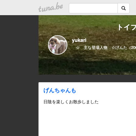
tuna.be
トイ
yukari
☆ 主な登場人物 ☆げんた（200
げんちゃんも
日陰を楽しくお散歩しました