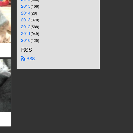
2015
(106)
2014
(28)
2013
(370)
2012
(588)
2011
(949)
2010
(125)
RSS
 RSS