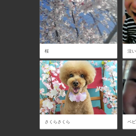
桜
泣
さくらさくら
ベ