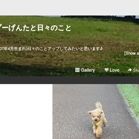
プーげんたと日々のこと
7年4月生まれ)日々のことアップしてみたいと思います♪
[Show al
Gallery
Love
Sha