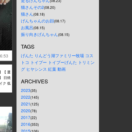
走るげんちゃん
(08.23)
猫さんその2
(08.20)
猫さん
(08.18)
げんちゃんのお顔
(08.17)
お風呂
(08.15)
振り向きげんちゃん
(08.15)
TAGS
げんた
りんどう湖ファミリー牧場
コス
6:53
トコ
トイプー
トイプーげんた
トリミン
グ
ヒヤシンス
紅葉
動画
 】【 選
 】 日焼
ARCHIVES
イク 低
2023
(35)
2022
(145)
2021
(125)
2020
(78)
2017
(22)
2016
(353)
2015
(106)