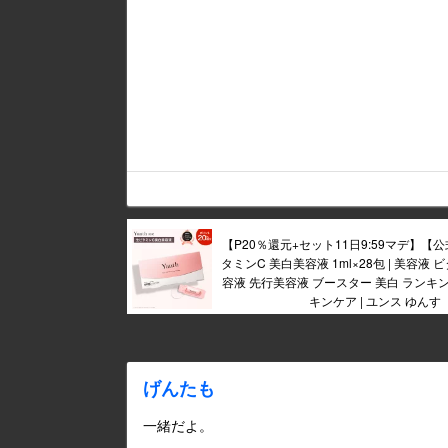
【P20％還元+セット11日9:59マデ】【公式
タミンC 美白美容液 1ml×28包 | 美容液 
容液 先行美容液 ブースター 美白 ランキン
キンケア | ユンス ゆんす
げんたも
一緒だよ。