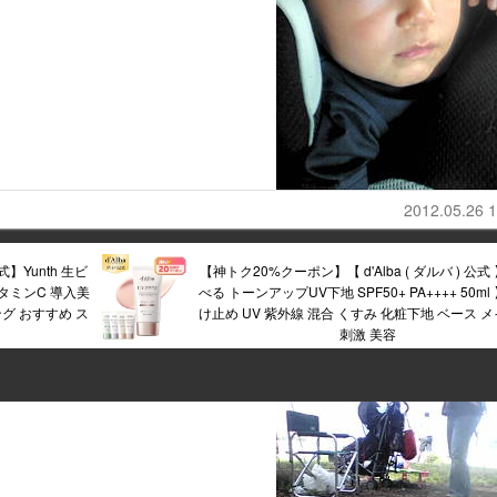
2012.05.26 1
】Yunth 生ビ
【神トク20%クーポン】【 d'Alba ( ダルバ ) 公式
ビタミンC 導入美
べる トーンアップUV下地 SPF50+ PA++++ 50ml
グ おすすめ ス
け止め UV 紫外線 混合 くすみ 化粧下地 ベース メ
刺激 美容