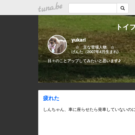
tuna.be
トイ
yukari
☆ 主な登場人物 ☆
げんた（2007年4月生まれ)
日々のことアップしてみたいと思います♪
疲れた
しんちゃん、車に座らせたら発車していないの