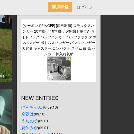
新規登録
ログイン
[クーポンで5％OFF] [即日出荷] スラックスハ
ンガー 20本掛け 10本掛け 5本掛け 棚付き サ
イドフック パンツハンガー パンツラック ズボ
ンハンガー ボトムスハンガー パンツハンガー 
大容量 キャスター コンパクト スリム 白 黒 ハ
ンガー 押入れ収納
re
NEW ENTRIES
げんちゃんも
(09.10)
今朝は
(09.10)
うちの子
(09.01)
夏休みが
(09.01)