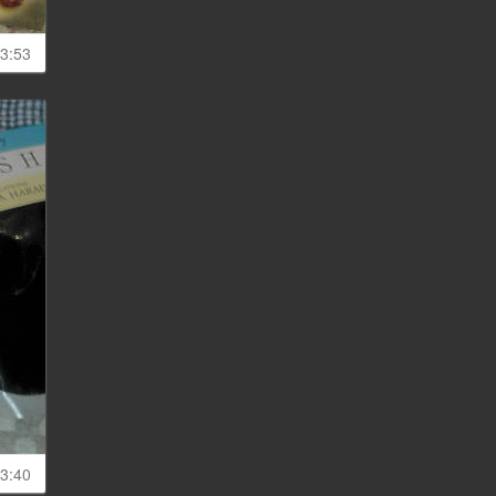
3:53
3:40