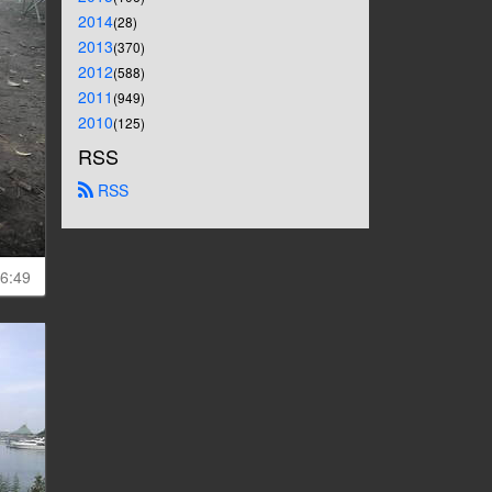
2014
(28)
2013
(370)
2012
(588)
2011
(949)
2010
(125)
RSS
 RSS
6:49