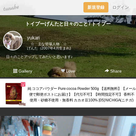
tuna.be
新規登録
ログイン
トイプーげんたと日々のこと / トイプー
yukari
☆ 主な登場人物 ☆
げんた（2007年4月生まれ)
日々のことアップしてみたいと思います♪
Gallery
Love
Share
純 ココアパウダー Pure cocoa Powder 500g 【送料無料】【メール
便で郵便ポストにお届け】【代引不可】【時間指定不可】 香料不
使用・砂糖不使用・無香料 カカオ豆100% [05] NICHIGA(ニチガ)