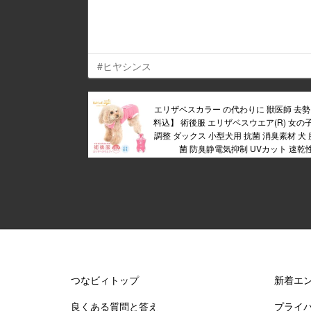
#ヒヤシンス
エリザベスカラー の代わりに 獣医師 去勢 
料込】 術後服 エリザベスウエア(R) 女の
調整 ダックス 小型犬用 抗菌 消臭素材 犬 服
菌 防臭静電気抑制 UVカット 速乾
つなビィトップ
新着エ
良くある質問と答え
プライ