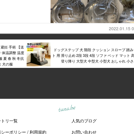
2022.01.15 0
避妊 手術 【送
ドッグステップ 犬 階段 クッション スロープ 踏み
子 体温調整 温度
ト 用 滑り止め 2段 3段 4段 ソファ ベッド マット 
 夏 春 秋 冬抗
登り降り 大型犬 中型犬 小型犬 おしゃれ 小
性 犬の服
tuna.be
ントリ一覧
人気のブログ
バシーポリシー
/
利用規約
お問い合わせ