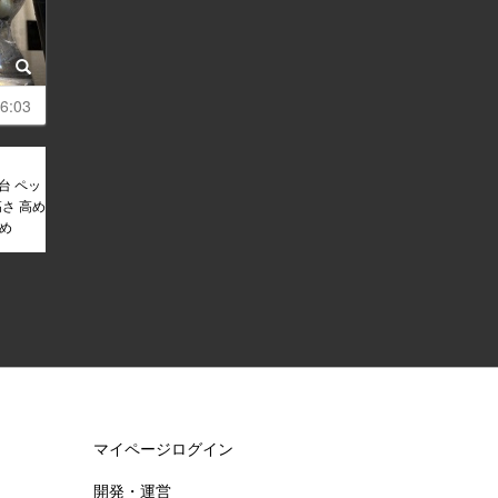
6:03
台 ペッ
高さ 高め
さめ
マイページログイン
開発・運営