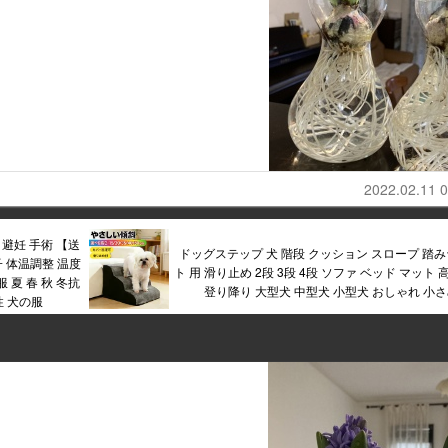
2022.02.11 0
避妊 手術 【送
ドッグステップ 犬 階段 クッション スロープ 踏み
子 体温調整 温度
ト 用 滑り止め 2段 3段 4段 ソファ ベッド マット 
 夏 春 秋 冬抗
登り降り 大型犬 中型犬 小型犬 おしゃれ 小
性 犬の服