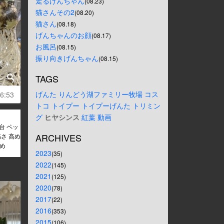
走るげんちゃん
(08.23)
猫さんその2
(08.20)
猫さん
(08.18)
げんちゃんのお顔
(08.17)
お風呂
(08.15)
振り向きげんちゃん
(08.15)
TAGS
げんた
りんどう湖ファミリー牧場
コス
6:53
トコ
トイプー
トイプーげんた
トリミン
グ
ヒヤシンス
紅葉
動画
台 ペッ
ARCHIVES
高さ 高め
さめ
2023
(35)
2022
(145)
2021
(125)
2020
(78)
2017
(22)
2016
(353)
2015
(106)