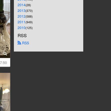
2014
(28)
2013
(370)
2012
(588)
2011
(949)
2010
(125)
RSS
 RSS
7:50