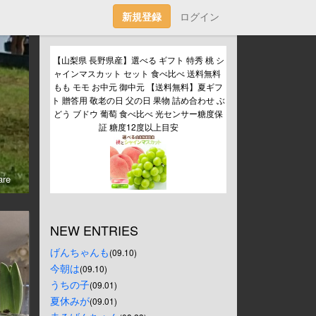
新規登録
ログイン
【山梨県 長野県産】選べる ギフト 特秀 桃 シ
ャインマスカット セット 食べ比べ 送料無料 
もも モモ お中元 御中元 【送料無料】夏ギフ
ト 贈答用 敬老の日 父の日 果物 詰め合わせ ぶ
どう ブドウ 葡萄 食べ比べ 光センサー糖度保
証 糖度12度以上目安
re
NEW ENTRIES
げんちゃんも
(09.10)
今朝は
(09.10)
うちの子
(09.01)
夏休みが
(09.01)