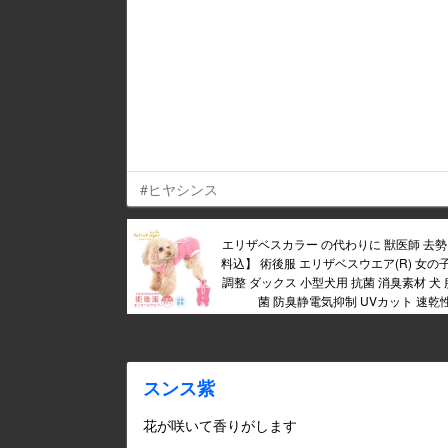
#ヒヤシンス
エリザベスカラー の代わりに 獣医師 去勢 
料込】 術後服 エリザベスウエア(R) 女の
調整 ダックス 小型犬用 抗菌 消臭素材 犬 服
菌 防臭静電気抑制 UVカット 速乾
スンス紫
花が咲いて香りがします