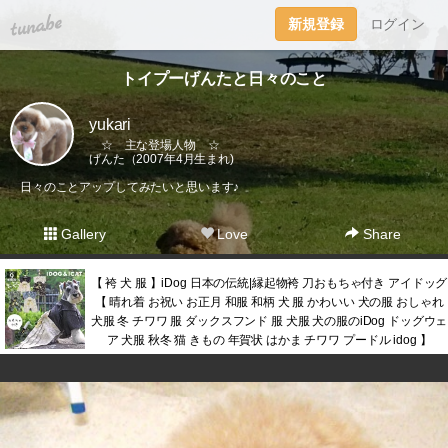
tuna.be
新規登録
ログイン
トイプーげんたと日々のこと
yukari
☆ 主な登場人物 ☆
げんた（2007年4月生まれ)
日々のことアップしてみたいと思います♪
Gallery
Love
Share
【 袴 犬 服 】iDog 日本の伝統|縁起物袴 刀おもちゃ付き アイドッグ
【 晴れ着 お祝い お正月 和服 和柄 犬 服 かわいい 犬の服 おしゃれ
犬服 冬 チワワ 服 ダックスフンド 服 犬服 犬の服のiDog ドッグウェ
ア 犬服 秋冬 猫 きもの 年賀状 はかま チワワ プードル idog 】