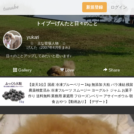
tuna.be
新規登録
ログイン
トイプーげんたと日々のこと
yukari
☆ 主な登場人物 ☆
げんた（2007年4月生まれ)
日々のことアップしてみたいと思います♪
Gallery
Love
Share
【楽天1位】国産 冷凍ブルーベリー 1kg 無添加 大粒 バラ凍結 残留
農薬検査済み 冷凍フルーツ スムージー ヨーグルト ジャム お菓子
作り 送料無料 業務用 家庭用 フローズンベリー アサイーボウル 朝
食 おやつ【動画あり】【デザート】